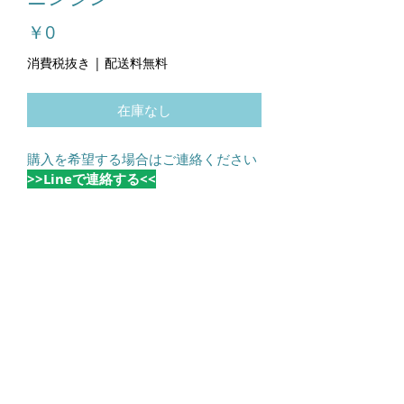
価
￥0
格
消費税抜き
|
配送料無料
在庫なし
購入を希望する場合はご連絡ください
>>Lineで連絡する<<
清水農園
simmyogeo@gmail.com
電話：09032333131
Fax：0471733973